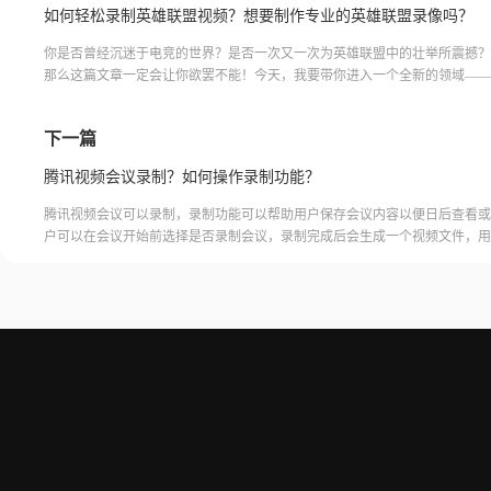
如何轻松录制英雄联盟视频？想要制作专业的英雄联盟录像吗？
你是否曾经沉迷于电竞的世界？是否一次又一次为英雄联盟中的壮举所震撼？
那么这篇文章一定会让你欲罢不能！今天，我要带你进入一个全新的领域——
视频录制！就像画家挥舞着画笔创造完美的艺术品一样，录制视频也是
下一篇
腾讯视频会议录制？如何操作录制功能？
腾讯视频会议可以录制，录制功能可以帮助用户保存会议内容以便日后查看或
户可以在会议开始前选择是否录制会议，录制完成后会生成一个视频文件，用
腾讯视频会议的云端存储空间中查看和下载录制的视频。需要注意的是，录制
需要额外的存储空间和费用，用户需要根据自己的需求选择是否开启录制功能
频会议录制福昕录屏大师是一款专业的屏幕录制软件，可以帮助用户录制高质
会议内容。用户可以轻松地录制视频