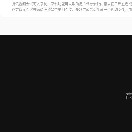
腾讯视频会议可以录制，录制功能可以帮助用户保存会议内容以便日后查看或
户可以在会议开始前选择是否录制会议，录制完成后会生成一个视频文件，用
腾讯视频会议的云端存储空间中查看和下载录制的视频。需要注意的是，录制
需要额外的存储空间和费用，用户需要根据自己的需求选择是否开启录制功能
频会议录制福昕录屏大师是一款专业的屏幕录制软件，可以帮助用户录制高质
会议内容。用户可以轻松地录制视频
高