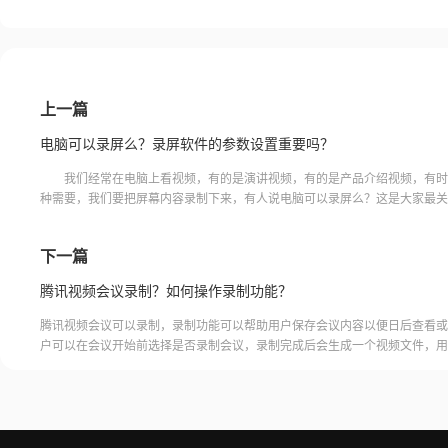
上一篇
电脑可以录屏么？录屏软件的参数设置重要吗？
我们经常在电脑上看视频，有的是演讲视频，有的是产品介绍视频，有时
种需要，我们要把屏幕内容录制下来，有人说电脑可以录屏么？这是大家最关
题，据小编了解，现在有很多录屏软件，下载以后打开就可录屏，下面小编给
下一篇
腾讯视频会议录制？如何操作录制功能？
腾讯视频会议可以录制，录制功能可以帮助用户保存会议内容以便日后查看或
户可以在会议开始前选择是否录制会议，录制完成后会生成一个视频文件，用
腾讯视频会议的云端存储空间中查看和下载录制的视频。需要注意的是，录制
需要额外的存储空间和费用，用户需要根据自己的需求选择是否开启录制功能
频会议录制福昕录屏大师是一款专业的屏幕录制软件，可以帮助用户录制高质
会议内容。用户可以轻松地录制视频