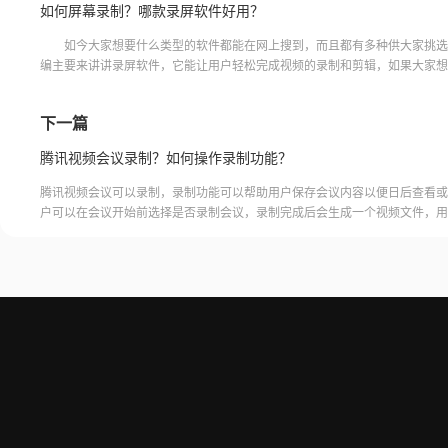
如何屏幕录制？哪款录屏软件好用？
如今大家想要什么类型的软件都能在网上搜到，而且都有多种供大家挑选
编主要来讲讲录屏软件，它能让用户轻松完成视频的录制和剪辑，如果大家想
何屏幕录制的话，以及到底哪款录屏软件好用，就一起来看看下面的
下一篇
腾讯视频会议录制？如何操作录制功能？
腾讯视频会议可以录制，录制功能可以帮助用户保存会议内容以便日后查看或
户可以在会议开始前选择是否录制会议，录制完成后会生成一个视频文件，用
腾讯视频会议的云端存储空间中查看和下载录制的视频。需要注意的是，录制
需要额外的存储空间和费用，用户需要根据自己的需求选择是否开启录制功能
频会议录制福昕录屏大师是一款专业的屏幕录制软件，可以帮助用户录制高质
会议内容。用户可以轻松地录制视频