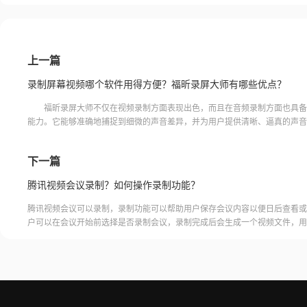
上一篇
录制屏幕视频哪个软件用得方便？福昕录屏大师有哪些优点？
福昕录屏大师不仅在视频录制方面表现出色，而且在音频录制方面也具备
能力。它能够准确地捕捉到细微的声音差异，并为用户提供清晰、逼真的声音
面就由小编带大家了解一下“录制屏幕视频哪个软件用得方
下一篇
腾讯视频会议录制？如何操作录制功能？
腾讯视频会议可以录制，录制功能可以帮助用户保存会议内容以便日后查看或
户可以在会议开始前选择是否录制会议，录制完成后会生成一个视频文件，用
腾讯视频会议的云端存储空间中查看和下载录制的视频。需要注意的是，录制
需要额外的存储空间和费用，用户需要根据自己的需求选择是否开启录制功能
频会议录制福昕录屏大师是一款专业的屏幕录制软件，可以帮助用户录制高质
会议内容。用户可以轻松地录制视频