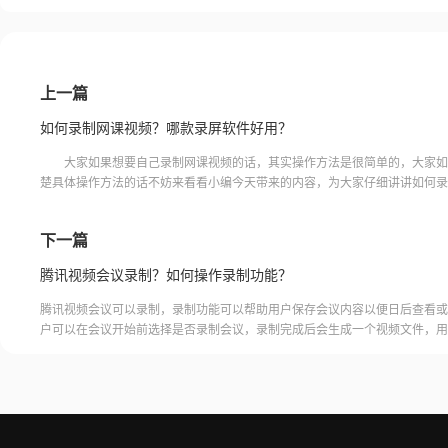
上一篇
如何录制网课视频？哪款录屏软件好用？
大家如果想要自己录制网课视频的话，其实操作方法是很简单的，大家如
楚具体操作方法的话不妨来看看小编今天带来的内容，为大家仔细讲讲如何录
频，并且推荐一款十分好用的录屏软件，相信这些内容会对大家有
下一篇
腾讯视频会议录制？如何操作录制功能？
腾讯视频会议可以录制，录制功能可以帮助用户保存会议内容以便日后查看或
户可以在会议开始前选择是否录制会议，录制完成后会生成一个视频文件，用
腾讯视频会议的云端存储空间中查看和下载录制的视频。需要注意的是，录制
需要额外的存储空间和费用，用户需要根据自己的需求选择是否开启录制功能
频会议录制福昕录屏大师是一款专业的屏幕录制软件，可以帮助用户录制高质
会议内容。用户可以轻松地录制视频