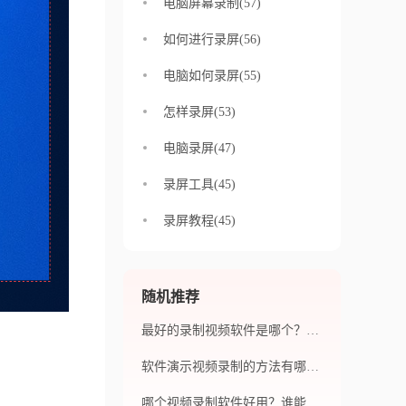
电脑屏幕录制(57)
如何进行录屏(56)
电脑如何录屏(55)
怎样录屏(53)
电脑录屏(47)
录屏工具(45)
录屏教程(45)
随机推荐
最好的录制视频软件是哪个？哪个是最好的录制视频软件？
软件演示视频录制的方法有哪些？软件演示视频录制的工具有哪些？
哪个视频录制软件好用？谁能推荐一个好的视频录制软件？