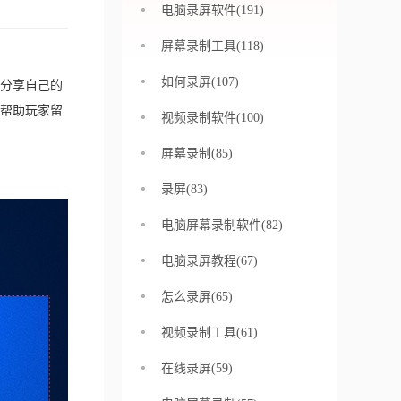
电脑录屏软件(191)
屏幕录制工具(118)
如何录屏(107)
并分享自己的
以帮助玩家留
视频录制软件(100)
屏幕录制(85)
录屏(83)
电脑屏幕录制软件(82)
电脑录屏教程(67)
怎么录屏(65)
视频录制工具(61)
在线录屏(59)