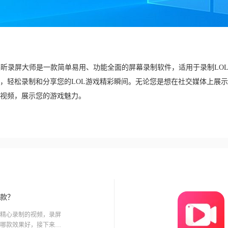
福昕录屏大师是一款简单易用、功能全面的屏幕录制软件，适用于录制LO
，轻松录制和分享您的LOL游戏精彩瞬间。无论您是想在社交媒体上展
L视频，展示您的游戏魅力。
款？
精心录制的视频，录屏
哪款效果好，接下来小