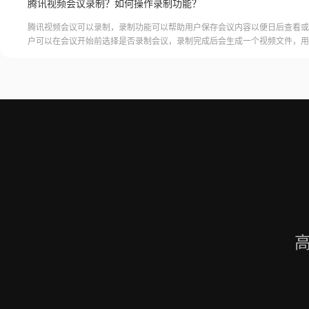
腾讯视频会议录制？如何操作录制功能？
腾讯视频会议可以录制，录制功能可以帮助用户保存会议内容以便日后查看或
户可以在会议开始前选择是否录制会议，录制完成后会生成一个视频文件，用
腾讯视频会议的云端存储空间中查看和下载录制的视频。需要注意的是，录制
需要额外的存储空间和费用，用户需要根据自己的需求选择是否开启录制功能
频会议录制福昕录屏大师是一款专业的屏幕录制软件，可以帮助用户录制高质
会议内容。用户可以轻松地录制视频
高