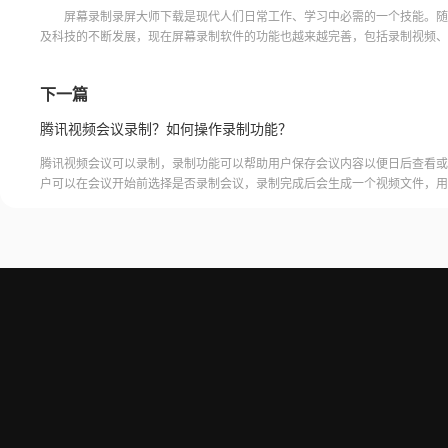
屏幕录制录屏大师下载是现代人们日常工作、学习中必需的一个技能。随
及科技的不断发展，现在屏幕录制软件的功能也越来越完善，包括录制视频、
图、声音采集等等。那么今天就来介绍一下屏幕录制录屏大师
下一篇
腾讯视频会议录制？如何操作录制功能？
腾讯视频会议可以录制，录制功能可以帮助用户保存会议内容以便日后查看或
户可以在会议开始前选择是否录制会议，录制完成后会生成一个视频文件，用
腾讯视频会议的云端存储空间中查看和下载录制的视频。需要注意的是，录制
需要额外的存储空间和费用，用户需要根据自己的需求选择是否开启录制功能
频会议录制福昕录屏大师是一款专业的屏幕录制软件，可以帮助用户录制高质
会议内容。用户可以轻松地录制视频