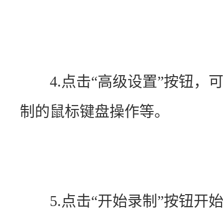
　　4.点击“高级设置”按钮
制的鼠标键盘操作等。
　　5.点击“开始录制”按钮开