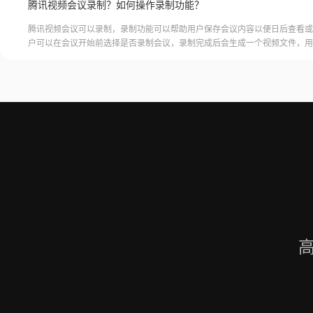
腾讯视频会议录制？如何操作录制功能？
腾讯视频会议可以录制，录制功能可以帮助用户保存会议内容以便日后查看或
户可以在会议开始前选择是否录制会议，录制完成后会生成一个视频文件，用
腾讯视频会议的云端存储空间中查看和下载录制的视频。需要注意的是，录制
需要额外的存储空间和费用，用户需要根据自己的需求选择是否开启录制功能
频会议录制福昕录屏大师是一款专业的屏幕录制软件，可以帮助用户录制高质
会议内容。用户可以轻松地录制视频
高