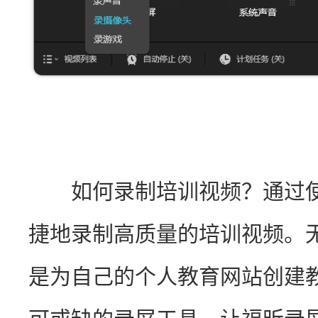
　　如何录制培训视频？通过
捷地录制高质量的培训视频。
是为自己的个人教育网站创建