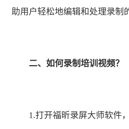
助用户轻松地编辑和处理录制
二、如何录制培训视频？
　　1.打开福昕录屏大师软件