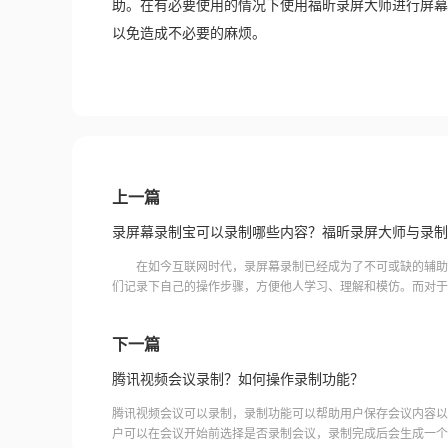
助。在有必要使用的情况下使用福昕录屏大师进行屏幕
以免造成不必要的麻烦。
上一篇
录屏幕录制宝可以录制哪些内容？福昕录屏大师与录制
在如今互联网时代，录屏幕录制已经成为了不可或缺的辅助
们记录下自己的操作步骤，方便他人学习、理解和模仿。而对于
是一个非常优秀的选择。那么，录屏幕录制宝可以录制哪些内容
下一篇
腾讯视频会议录制？如何操作录制功能？
腾讯视频会议可以录制，录制功能可以帮助用户保存会议内容以
户可以在会议开始前选择是否录制会议，录制完成后会生成一个