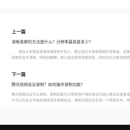
上一篇
清晰录屏的方法是什么？分辨率最高是多少？
相信大多数经常使用录屏软件的人，都比较在乎录屏视频的清晰度。如果
视频完全不清晰，特别的模糊，那么就会影响观看感受，同时也无法看到视频
些小细节。为了解决这些问题，就需要找到能够清晰录屏的方法。
下一篇
腾讯视频会议录制？如何操作录制功能？
腾讯视频会议可以录制，录制功能可以帮助用户保存会议内容以便日后查看或
户可以在会议开始前选择是否录制会议，录制完成后会生成一个视频文件，用
腾讯视频会议的云端存储空间中查看和下载录制的视频。需要注意的是，录制
需要额外的存储空间和费用，用户需要根据自己的需求选择是否开启录制功能
频会议录制福昕录屏大师是一款专业的屏幕录制软件，可以帮助用户录制高质
会议内容。用户可以轻松地录制视频