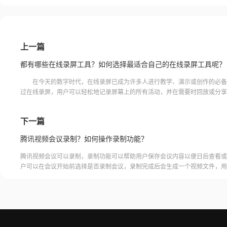
上一篇
都有哪些在线录屏工具？如何选择最适合自己的在线录屏工具呢？
在今天的数字时代，在线录屏已成为许多人进行教学、演示或创作的必备
过在线录屏，用户可以轻松地记录屏幕上的所有活动，并在需要时回放或分享
对于初学者来说，选择最适合自己需求的在线录屏工具可能会感到
下一篇
腾讯视频会议录制？如何操作录制功能？
腾讯视频会议可以录制，录制功能可以帮助用户保存会议内容以便日后查看或
户可以在会议开始前选择是否录制会议，录制完成后会生成一个视频文件，用
腾讯视频会议的云端存储空间中查看和下载录制的视频。需要注意的是，录制
需要额外的存储空间和费用，用户需要根据自己的需求选择是否开启录制功能
频会议录制福昕录屏大师是一款专业的屏幕录制软件，可以帮助用户录制高质
会议内容。用户可以轻松地录制视频