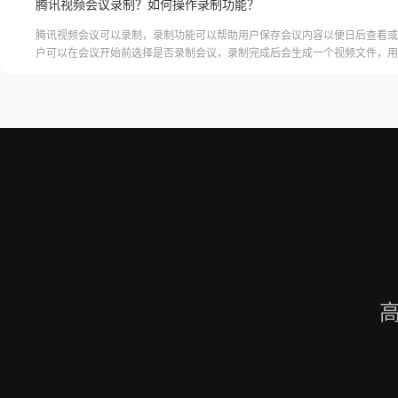
腾讯视频会议录制？如何操作录制功能？
腾讯视频会议可以录制，录制功能可以帮助用户保存会议内容以便日后查看或
户可以在会议开始前选择是否录制会议，录制完成后会生成一个视频文件，用
腾讯视频会议的云端存储空间中查看和下载录制的视频。需要注意的是，录制
需要额外的存储空间和费用，用户需要根据自己的需求选择是否开启录制功能
频会议录制福昕录屏大师是一款专业的屏幕录制软件，可以帮助用户录制高质
会议内容。用户可以轻松地录制视频
高