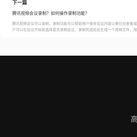
下一篇
腾讯视频会议录制？如何操作录制功能？
腾讯视频会议可以录制，录制功能可以帮助用户保存会议内容以便日后查看或
户可以在会议开始前选择是否录制会议，录制完成后会生成一个视频文件，用
腾讯视频会议的云端存储空间中查看和下载录制的视频。需要注意的是，录制
需要额外的存储空间和费用，用户需要根据自己的需求选择是否开启录制功能
频会议录制福昕录屏大师是一款专业的屏幕录制软件，可以帮助用户录制高质
会议内容。用户可以轻松地录制视频
高