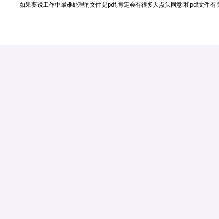
如果要说工作中最难处理的文件是pdf,肯定会有很多人点头同意!和pdf文件有关