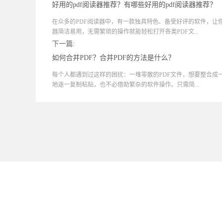
好用的pdf阅读器推荐？有哪些好用的pdf阅读器推荐？
在众多的PDF阅读器中，有一款独具特色、备受好评的软件，让
器简洁易用，无需繁琐的操作就能轻松打开各类PDF文...
下一篇:
如何合并PDF？合并PDF的方法是什么？
每个人都遇到过这样的困扰：一堆零散的PDF文件，想要整合成
地逐一复制粘贴，也不必借助繁杂的软件操作。只需简...