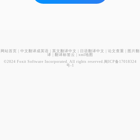
网站首页
|
中文翻译成英语
|
英文翻译中文
|
日语翻译中文
|
论文查重
|
图片翻
译
|
翻译标签云
|
xml地图
©2024 Foxit Software Incorporated. All rights reserved.
闽ICP备17018324
号-1