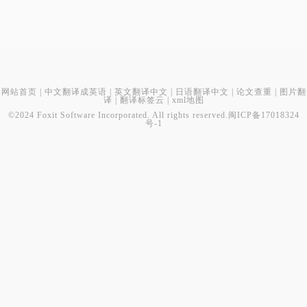
网站首页
|
中文翻译成英语
|
英文翻译中文
|
日语翻译中文
|
论文查重
|
图片翻
译
|
翻译标签云
|
xml地图
©2024 Foxit Software Incorporated. All rights reserved.
闽ICP备17018324
号-1