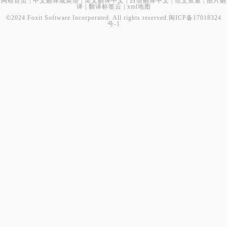
网站首页
|
中文翻译成英语
|
英文翻译中文
|
日语翻译中文
|
论文查重
|
图片翻
译
|
翻译标签云
|
xml地图
©2024 Foxit Software Incorporated. All rights reserved.
闽ICP备17018324
号-1