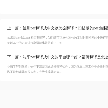
上一篇：
兰州pdf翻译成中文该怎么翻译？扫描版的pdf也能
如果是word或txt文档需要翻译，我们还可以逐句逐句的复制到翻译网站中进行
复制其中的内容进行翻译就比较困难了，如...
下一篇：
沈阳pdf翻译成中文的平台哪个好？福昕翻译是怎么
小编了解到很多小伙伴不清楚怎么选择翻译软件，因为现在大家工作中会遇到很多
己不能翻译就会很头疼，今天小编就为大...