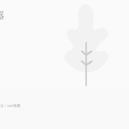
器
签云
|
xml地图
1