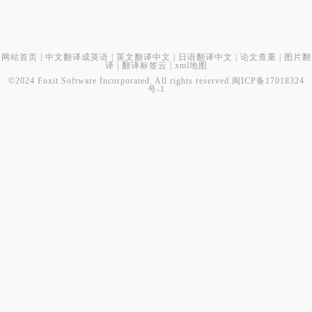
网站首页
|
中文翻译成英语
|
英文翻译中文
|
日语翻译中文
|
论文查重
|
图片翻
译
|
翻译标签云
|
xml地图
©2024 Foxit Software Incorporated. All rights reserved.
闽ICP备17018324
号-1