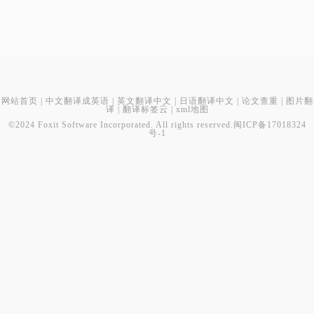
网站首页
|
中文翻译成英语
|
英文翻译中文
|
日语翻译中文
|
论文查重
|
图片翻
译
|
翻译标签云
|
xml地图
©2024 Foxit Software Incorporated. All rights reserved.
闽ICP备17018324
号-1