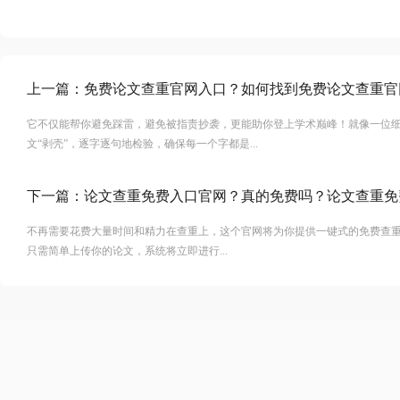
上一篇：
免费论文查重官网入口？如何找到免费论文查重官
它不仅能帮你避免踩雷，避免被指责抄袭，更能助你登上学术巅峰！就像一位
文“剥壳”，逐字逐句地检验，确保每一个字都是...
下一篇：
论文查重免费入口官网？真的免费吗？论文查重免
不再需要花费大量时间和精力在查重上，这个官网将为你提供一键式的免费查
只需简单上传你的论文，系统将立即进行...