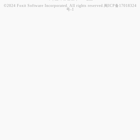
©2024 Foxit Software Incorporated. All rights reserved.
闽ICP备17018324
号-1