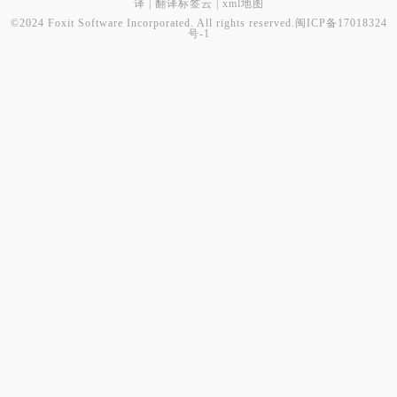
译
|
翻译标签云
|
xml地图
©2024 Foxit Software Incorporated. All rights reserved.
闽ICP备17018324
号-1