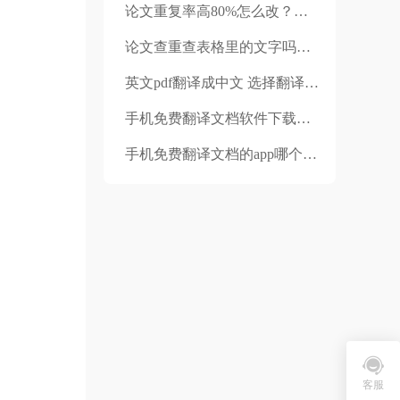
论文重复率高80%怎么改？论文引用部分为什么算抄袭？
论文查重查表格里的文字吗？毕业论文降重的技巧有哪些？
英文pdf翻译成中文 选择翻译公司的方法是什么
手机免费翻译文档软件下载的步骤是什么？福昕翻译软件的优点是什么？
手机免费翻译文档的app哪个好用？福昕翻译是怎么操作的？
客服