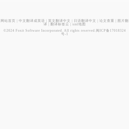
网站首页
|
中文翻译成英语
|
英文翻译中文
|
日语翻译中文
|
论文查重
|
图片翻
译
|
翻译标签云
|
xml地图
©2024 Foxit Software Incorporated. All rights reserved.
闽ICP备17018324
号-1