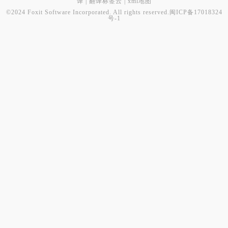
译
|
翻译标签云
|
xml地图
©2024 Foxit Software Incorporated. All rights reserved.
闽ICP备17018324
号-1