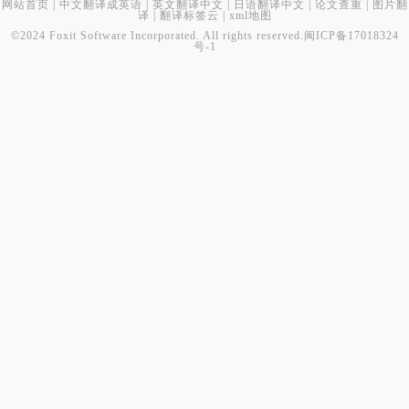
网站首页
|
中文翻译成英语
|
英文翻译中文
|
日语翻译中文
|
论文查重
|
图片翻
译
|
翻译标签云
|
xml地图
©2024 Foxit Software Incorporated. All rights reserved.
闽ICP备17018324
号-1