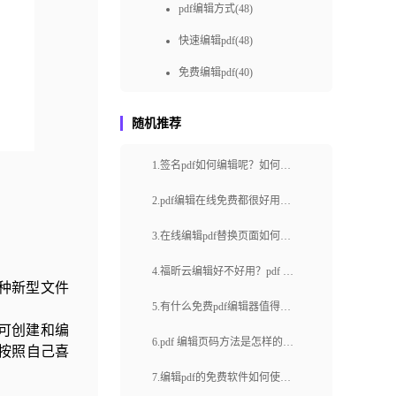
pdf编辑方式(48)
快速编辑pdf(48)
免费编辑pdf(40)
pdf编辑如何做(36)
随机推荐
快速pdf编辑(36)
1.签名pdf如何编辑呢？如何对
如何进行PDF在线编辑(36)
已添加的签名进行修改？
pdf编辑怎样做(34)
2.pdf编辑在线免费都很好用
吗？pdf文件怎么编辑？
免费pdf编辑(31)
3.在线编辑pdf替换页面如何实
如何在线编辑PDF(30)
现？pdf怎么修改文字？
4.福昕云编辑好不好用？pdf 在
得一种新型文件
pdf编辑怎么做(28)
线编辑 删除页怎么操作？
5.有什么免费pdf编辑器值得
pdf怎样编辑(28)
rd可创建和编
用？在线pdf添加页码方法是怎
6.pdf 编辑页码方法是怎样的？
按照自己喜
怎么在线编辑pdf(27)
样的？
如何在pdf文档里打钩？
7.编辑pdf的免费软件如何使
pdf编辑怎么操作(26)