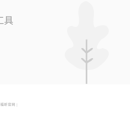
工具
福昕官网
|
1