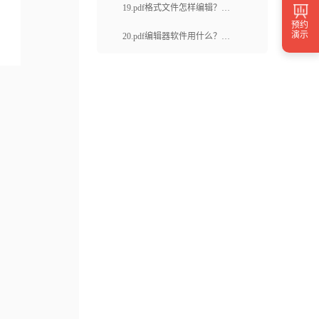
线编辑器？如何使用PDF在线
19.pdf格式文件怎样编辑？福
预约
免费编辑器？
昕云编辑是什么样的pdf编辑
演示
20.pdf编辑器软件用什么？怎
器？
么在系统中删除PDF图像