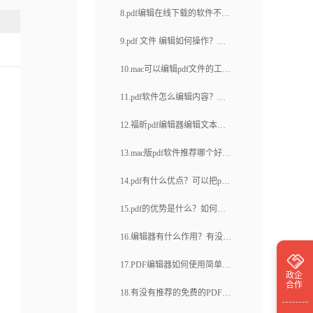
用？编辑pdf的软件有在线版本
8.pdf编辑在线下载的软件不好
pdf编辑如何搞定(26)
吗？
用怎么办？有什么办公工具好
9.pdf 文件 编辑如何操作？福
推荐？
昕云编辑如何？
10.mac可以编辑pdf文件的工具
有什么好推荐？都支持什么功
11.pdf软件怎么编辑内容？怎
能？
么在线编辑pdf？
12.福昕pdf编辑器编辑文本好
不好？怎样在线编辑pdf文件？
13.mac版pdf软件推荐哪个好？
有哪些特点？
14.pdf有什么优点？可以把pdf
转为word吗？
15.pdf的优势是什么？如何选
择pdf 编辑器呢？
16.编辑器有什么作用？有没有
值得推荐的pdf编辑器在线版？
17.PDF编辑器如何使用简单易
政企
合作
懂？如何高效使用PDF编辑
18.有没有推荐的免费的PDF在
器？