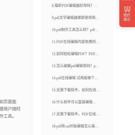
脑版？如何选择适合自己的pdf
8.福昕PDF编辑器好用吗？福
pdf编辑在线(30)
编辑软件电脑版？
预约
昕PDF编辑器有哪些功能？
9.pdf文字编辑器哪款使用简
演示
单？如何在pdf上添加文字？
10.pdf制作工具怎么样？pdf制
作工具有哪些特点？
11.PDF在线编辑内容免费的工
具靠不靠谱？怎么在线编辑文
12.如何轻松编辑PDF？PDF在
档内容？
线编辑器有哪些操作技巧？
13.怎么破解pdf编辑密码？pdf
转换成word文件需要哪些步
14.pdf在线编辑 试用版哪个
骤？
好？如何使用福昕云编辑给
15.无需下载软件，如何在线编
PDF文档添加注释？
辑PDF文档？想要快速编辑
如页面旋
16.什么软件可以直接编辑
便用户随时
PDF文件？在线编辑器有哪些
pdf？如何编辑pdf文件？
17.无需下载软件，PDF在线编
作工具。
好处？
辑器XP真的能轻松编辑PDF
18.pdf转cad并能编辑怎么操
吗？PDF在线编辑器XP，是不