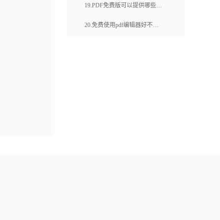
作？如何使用合并pdf的工具？
19.PDF免费版可以提供哪些功
是最好用的PDF编辑工具之
能？如何获取PDF免费版？
20.免费使用pdf编辑器好不好
一？
用？福昕云编辑怎么编辑内
容？