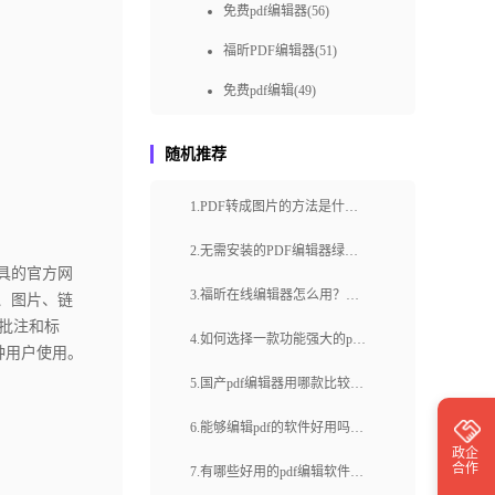
免费pdf编辑器(56)
福昕PDF编辑器(51)
免费pdf编辑(49)
pdf编辑方式(48)
随机推荐
快速编辑pdf(48)
1.PDF转成图片的方法是什
免费编辑pdf(46)
么？怎么打印pdf格式文件？
在线pdf编辑器(42)
2.无需安装的PDF编辑器绿色
具的官方网
版真的存在吗？如何找到可信
PDF在线编辑器(41)
3.福昕在线编辑器怎么用？福
、图片、链
赖的PDF编辑器绿色版？
批注和标
pdf编辑如何做(36)
昕在线编辑器有哪些特点？
4.如何选择一款功能强大的pdf
种用户使用。
快速pdf编辑(36)
编辑器mac？如何在Mac系统上
5.国产pdf编辑器用哪款比较
如何进行PDF在线编辑(36)
实现高效的PDF文件编辑？
好？如何直接修改pdf上的文
6.能够编辑pdf的软件好用吗？
pdf编辑文字(34)
政企
字？
在线编辑pdf软件怎么样？
合作
7.有哪些好用的pdf编辑软件电
pdf编辑怎样做(34)