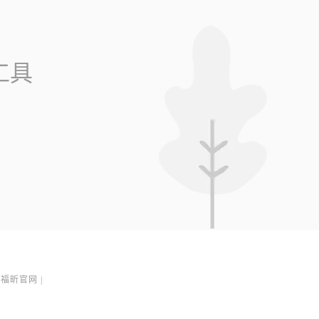
工具
福昕官网
|
1