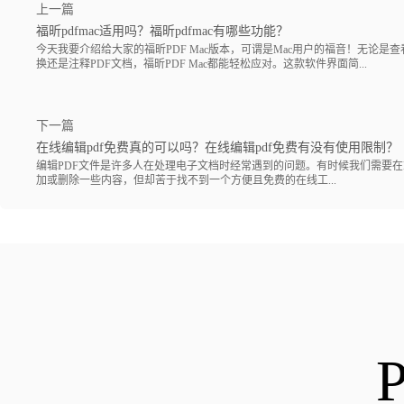
上一篇
福昕pdfmac适用吗？福昕pdfmac有哪些功能？
今天我要介绍给大家的福昕PDF Mac版本，可谓是Mac用户的福音！无论是
换还是注释PDF文档，福昕PDF Mac都能轻松应对。这款软件界面简...
下一篇
在线编辑pdf免费真的可以吗？在线编辑pdf免费有没有使用限制？
编辑PDF文件是许多人在处理电子文档时经常遇到的问题。有时候我们需要在
加或删除一些内容，但却苦于找不到一个方便且免费的在线工...