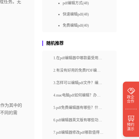
成任务。无
pdf编辑方式(48)
快速编辑pdf(48)
免费编辑pdf(40)
pdf编辑如何做(36)
随机推荐
快速pdf编辑(36)
1.在pdf编辑器中哪款最受用户
如何进行PDF在线编辑(36)
欢迎？怎么删除PDF文件中的
pdf编辑怎样做(34)
2.有没有好用的免费PDF编辑
空白页？
器软件？你知道哪些免费的
免费pdf编辑(31)
3.怎样可以编辑pdf文件？编辑
PDF编辑器软件？
如何在线编辑PDF(30)
pdf文件有哪些注意事项？
4.mac电脑pdf如何编辑？办公
政企
合作
pdf编辑怎么做(28)
辑作为其中的
用什么工具更加实用？
5.pdf免费编辑器有哪些？什么
不同的需
pdf怎样编辑(28)
线上办公工具好用？
6.pdf编辑器英文版有哪些功
预约
怎么在线编辑pdf(27)
演示
能？如何编辑英文pdf文档？
7.pdf编辑器修改pdf哪款值得选
pdf编辑怎么操作(26)