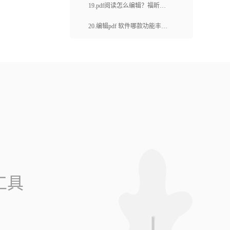
PDF编辑软件有哪些常用功
19.pdf阅读怎么编辑？福昕云
能？
编辑有pdf阅读器的功能吗？
20.编辑pdf 软件哪款功能丰
富？pdf背景颜色怎么改？
工具