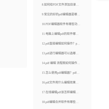
择？如何在pdf文件页面上添加
8.如何给PDF文件添加目录？
pdf编辑如何搞定(26)
页码？
pdf文件编辑目录能带来什么好
9.常见的好的pdf编辑器是哪
处？
个？福昕云编辑具有什么优
10.PDF编辑器软件有哪些功
点？
能？pdf怎么编辑？
11.电脑上编辑pdf的软件哪个
好？电脑上怎么在线编辑pdf?
12.pdf直接编辑如何操作？pdf
云编辑有哪些功能？
13.pdf进行编辑器可以选哪
个？pdf页面编辑怎么实现？
14.pdf 编辑 流程图如何操作？
PDF页面边距如何调整？
15.怎么使用pdf编辑器？pdf编
辑器具有哪些功能？
16.pdf文件用什么编辑效果
好？pdf文档如何编辑修改？
17.在线编辑pdf该怎样编辑呢?
有什么好用的软件推荐？
18.pdf编辑合并软件有哪些？