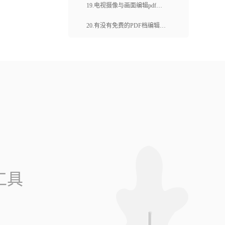
难找？福昕云编辑好不好用？
19.电视摄像与画面编辑pdf用
哪个工具好？有哪些特点？
20.有没有免费的PDF档编辑
器？如何使用PDF档编辑器进
行文字添加和删除？
工具