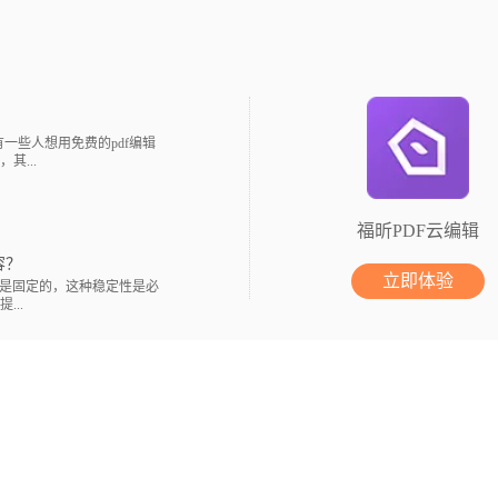
？
一些人想用免费的pdf编辑
...
福昕PDF云编辑
容？
立即体验
是固定的，这种稳定性是必
..