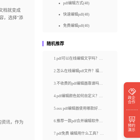
pdf编辑方式(48)
文档就变成
快速编辑pdf(48)
容，选择“添
免费编辑pdf(40)
pdf编辑如何做(36)
随机推荐
快速pdf编辑(36)
1.pdf可以在线编辑文字吗？pdf
如何进行PDF在线编辑(36)
在线编辑文字哪款软件方便？
pdf编辑怎样做(34)
2.怎么在线编辑pdf文件？福昕
云编辑是什么？
免费pdf编辑(31)
3.不收费的pdf编辑器靠谱吗？
如何在线编辑PDF(30)
如何编辑pdf文字？
4.pdf编辑颜色如何自定义？pdf
政企
合作
pdf编辑怎么做(28)
怎么修改标记颜色？
5.osx pdf编辑器使用哪款好？
pdf怎样编辑(28)
怎么删除pdf中的某一页？
6.推荐一款pdf合并编辑软件。
的资讯，作为
预约
怎么在线编辑pdf(27)
演示
如何合并PDF？
7.pdf免费 编辑用什么工具？如
pdf编辑怎么操作(26)