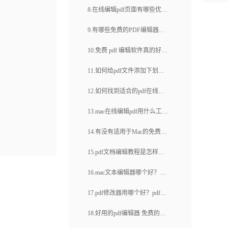
何编辑pdf文件中的图片？
8.在线编辑pdf页面有哪些优
pdf编辑如何搞定(26)
势？如何选择适合的在线编辑
9.有哪些免费的PDF编辑器软
pdf页面工具呢？
件下载？如何找到可信赖的
10.免费 pdf 编辑软件真的好用
PDF编辑器软件下载网站？
吗？线上办公工具好不好用？
11.如何给pdf文件添加下划
线？pdf转换成可编辑的ppt有
12.如何找到适合的pdf在线编
什么好方法？
辑大于10m文件的编辑器呢？
13.mac在线编辑pdf用什么工具
如何优化上传和下载速度确保
好？操作步骤是什么？
14.有没有适用于Mac的免费
编辑过程更加快速和稳定？
PDF编辑器？哪个MacPDF编
15.pdf文档编辑教程是怎样
辑器功能更强大？
的？如何打印pdf文件？
16.mac文本编辑器哪个好？为
什么选择它？
17.pdf修改器用哪个好？pdf修
改器有哪些特点？
18.好用的pdf编辑器 免费的很