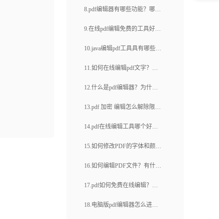
怎么调整pdf文档页面大小？
8.pdf编辑器有哪些功能？哪个
pdf编辑如何搞定(26)
pdf编辑器好？
9.在线pdf编辑免费的工具好不
好用？福昕云编辑都有什么功
10.java编辑pdf工具具有哪些优
能？
势？有没有比较好的Java编辑
11.如何在线编辑pdf文字？福
PDF的工具呢？
昕云编辑好用吗？
12.什么是pdf编辑器？为什么
说福昕云编辑值得信赖？
13.pdf 加密 编辑怎么解除限
制？怎么给pdf文件加密？
14.pdf在线编辑工具哪个好
用？如何给pdf文件添加注释？
15.如何修改PDF的字体和颜
色？有编辑功能的pdf如何进行
16.如何编辑PDF文件？有什么
协作编辑？
软件可以用来编辑PDF文件？
17.pdf如何免费在线编辑？什
么在线工具好用？
18.电脑版pdf编辑器怎么进行