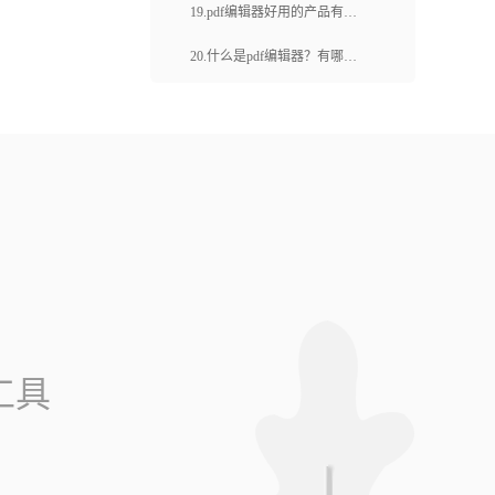
替换？如何拆分？
19.pdf编辑器好用的产品有哪
个？如何编辑 PDF 文件？
20.什么是pdf编辑器？有哪些
好用的pdf编辑器？
工具