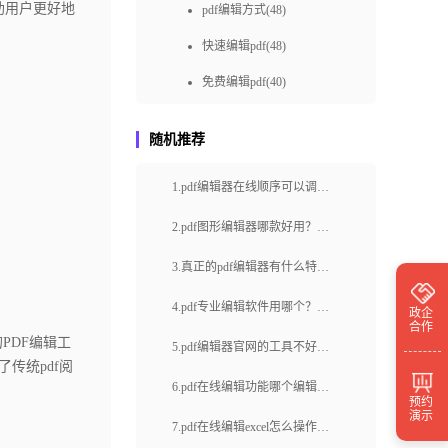
助用户更好地
pdf编辑方式(48)
快速编辑pdf(48)
免费编辑pdf(40)
pdf编辑如何做(36)
随机推荐
快速pdf编辑(36)
1.pdf编辑器在线顺序可以调整
如何进行PDF在线编辑(36)
吗?调整PDF页面顺序方法有哪
pdf编辑怎样做(34)
2.pdf图形编辑器哪款好用？如
些?
何在pdf文件中编辑图片？
免费pdf编辑(31)
3.真正的pdf编辑器有什么特
如何在线编辑PDF(30)
点？福昕云编辑如何编辑pdf文
4.pdf专业编辑软件用哪个？怎
政企
合作
字？
pdf编辑怎么做(28)
么快速修改PDF文档内容？
PDF编辑工
5.pdf编辑器官网的工具不好
传统pdf阅
pdf怎样编辑(28)
用？怎么编辑pdf文档？
6.pdf在线编辑功能哪个编辑器
预约
怎么在线编辑pdf(27)
演示
有？pdf编辑器的作用是什么？
7.pdf在线编辑excel怎么操作？
pdf编辑怎么操作(26)