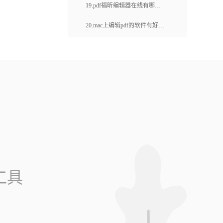
款？pdf文档如何在线编辑处
19.pdf福昕编辑器在线有哪些
理？
优势？pdf怎么在线编辑？
20.mac上编辑pdf的软件有好的
推荐吗？pdf编辑软件有哪些优
势？
工具