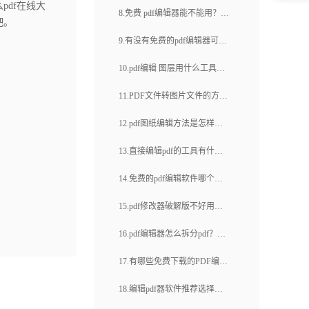
df在线大
好用的PDF编辑器推荐吗？
8.免费 pdf编辑器能不能用？
pdf编辑如何搞定(26)
吧。
pdf文件可以在线编辑修改吗？
9.有没有免费的pdf编辑器可以
去除水印？是否有免费的pdf编
10.pdf编辑 图层用什么工具？
辑器可以去除水印？
如何编辑图层？
11.PDF文件转图片文件的方法
有哪些？PDF怎么转换成JPG
12.pdf图纸编辑方法是怎样
图片？
的？如何加粗pdf文件字体？
13.直接编辑pdf的工具有什
么？怎么给PDF文档添加注
14.免费的pdf编辑软件哪个
释？
好？pdf可以在线转换格式吗？
15.pdf修改器破解版不好用怎
么办？怎么编辑pdf的内容？
16.pdf编辑器怎么拆分pdf？
PDF文件拆分后如何重新排
17.有哪些免费下载的PDF编辑
序？
软件？如何免费下载PDF编辑
18.编辑pdf器软件推荐选择哪
软件？