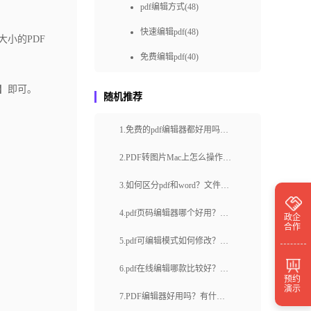
pdf编辑方式(48)
快速编辑pdf(48)
小的PDF
免费编辑pdf(40)
pdf编辑如何做(36)
】即可｡
随机推荐
快速pdf编辑(36)
1.免费的pdf编辑器都好用吗？
如何进行PDF在线编辑(36)
怎么实现pdf文件在线编辑修
pdf编辑怎样做(34)
2.PDF转图片Mac上怎么操作？
改？
福昕云编辑如何PDF转图片？
免费pdf编辑(31)
3.如何区分pdf和word？文件
如何在线编辑PDF(30)
pdf转word怎么转最方便？
4.pdf页码编辑器哪个好用？如
政企
合作
pdf编辑怎么做(28)
何使用pdf页码编辑器？
5.pdf可编辑模式如何修改？pdf
pdf怎样编辑(28)
没法在线编辑怎么办？
6.pdf在线编辑哪款比较好？pdf
预约
怎么在线编辑pdf(27)
演示
在线编辑怎么操作？
7.PDF编辑器好用吗？有什么
pdf编辑怎么操作(26)