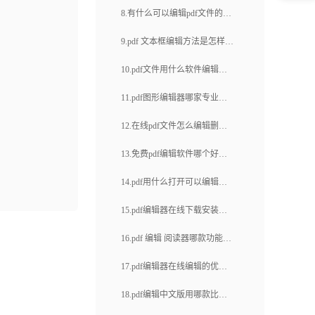
能？
哪些常用的pdf页码编辑器软
8.有什么可以编辑pdf文件的软
pdf编辑如何搞定(26)
件？
件？pdf文件如何修改文字内
9.pdf 文本框编辑方法是怎样
容？
的？如何批量去掉pdf里面不要
10.pdf文件用什么软件编辑？
的文字？
如何编辑pdf文字？
11.pdf图形编辑器哪家专业？
如何在PDF中绘制图形？
12.在线pdf文件怎么编辑删除
文字？删除文字功能介绍
13.免费pdf编辑软件哪个好
用？使用时有哪些注意事项？
14.pdf用什么打开可以编辑？
福昕云编辑如何编辑pdf？
15.pdf编辑器在线下载安装
吗？pdf文件怎样打马赛克？
16.pdf 编辑 阅读器哪款功能齐
全？PDF文件如何删除某个页
17.pdf编辑器在线编辑的优点
面？
有哪些？有哪些小技巧？
18.pdf编辑中文版用哪款比较