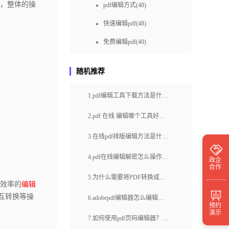
，整体的操
pdf编辑方式(48)
快速编辑pdf(48)
免费编辑pdf(40)
pdf编辑如何做(36)
随机推荐
快速pdf编辑(36)
1.pdf编辑工具下载方法是什
如何进行PDF在线编辑(36)
么？如何选择适合自己的PDF
pdf编辑怎样做(34)
2.pdf 在线 编辑哪个工具好
编辑工具？
用？有哪些优势呢？
免费pdf编辑(31)
3.在线pdf排版编辑方法是什
如何在线编辑PDF(30)
么？pdf编辑器一般都有哪些功
4.pdf在线编辑解密怎么操作？
政企
合作
能？
pdf编辑怎么做(28)
如何编辑处理pdf文件？
5.为什么需要将PDF转换成可
高效率的
编辑
pdf怎样编辑(28)
编辑的文档？如何选择合适的
互转换等操
6.adobepdf编辑器怎么编辑
预约
怎么在线编辑pdf(27)
PDF转换工具？
演示
pdf？福昕云编辑有哪些主要功
7.如何使用pdf页码编辑器？有
pdf编辑怎么操作(26)