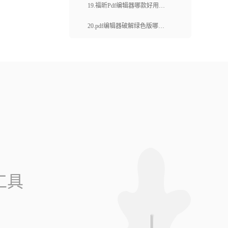
好？pdf文件中的文字内容怎么
19.福昕Pdf编辑器哪款好用？
修改？
pdf文件怎么编辑文字？
20.pdf编辑器破解绿色版哪一
个好？如何删除pdf的文字段
落？
工具