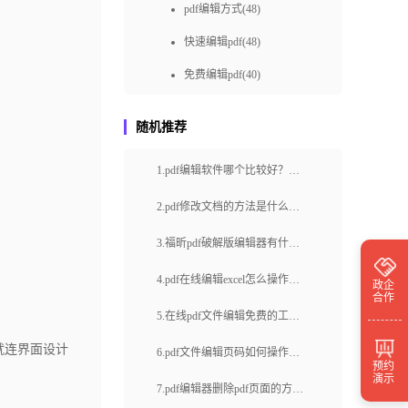
pdf编辑方式(48)
快速编辑pdf(48)
免费编辑pdf(40)
pdf编辑如何做(36)
随机推荐
快速pdf编辑(36)
1.pdf编辑软件哪个比较好？pdf
如何进行PDF在线编辑(36)
添加页码的方法是什么
pdf编辑怎样做(34)
2.pdf修改文档的方法是什么？
pdf文件怎么取词翻译？
免费pdf编辑(31)
3.福昕pdf破解版编辑器有什么
如何在线编辑PDF(30)
特色？福昕云编辑怎么编辑
4.pdf在线编辑excel怎么操作？
政企
合作
pdf？
pdf编辑怎么做(28)
怎么调整pdf文档页面大小？
5.在线pdf文件编辑免费的工具
pdf怎样编辑(28)
靠不靠谱？怎么在线编辑文档
就连界面设计
6.pdf文件编辑页码如何操作？
预约
怎么在线编辑pdf(27)
内容？
演示
如何在pdf中创建书签？
7.pdf编辑器删除pdf页面的方法
pdf编辑怎么操作(26)