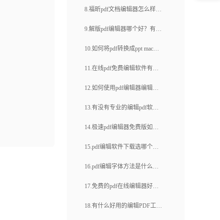
是什么？pdf怎么合并文档?
8.福昕pdf文档编辑器怎么样？
pdf编辑如何搞定(26)
怎么快速对pdf文档进行编辑？
9.解版pdf编辑器哪个好？有何
功能特点呢？
10.如何将pdf转换成ppt mac？
有没有专业的软件可以满足需
11.在线pdf免费编辑软件有哪
求？
些功能？如何使用在线pdf免费
12.如何使用pdf编辑器编辑图
编辑软件？
片？如何编辑pdf文字？
13.有没有专业的编辑pdf软
件？如何编辑pdf图片呢？
14.极速pdf编辑器免费版如
何？福昕云编辑如何编辑PDF
15.pdf编辑软件下载选哪个？
文档？
pdf如何添加注释
16.pdf编辑字体方法是什么？
福昕云编辑有哪些优点？
17.免费的pdf在线编辑器好用
吗？怎样使用pdf在线编辑器？
18.有什么好用的编辑PDF工具