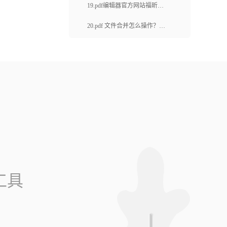
推荐吗？如何选择适合自己的
19.pdf编辑器官方网站福昕链
编辑PDF工具？
接是什么？如何在电脑上快速
20.pdf 文件合并怎么操作？如
拆分pdf文档？
何编辑PDF文档？
工具