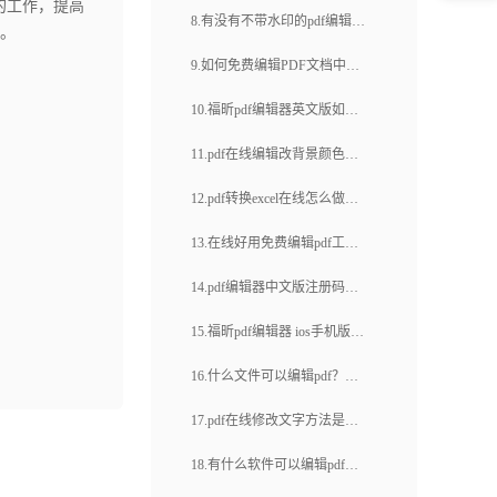
容？
的工作，提高
pdf？在线pdf编辑器哪款口碑
8.有没有不带水印的pdf编辑
。
pdf编辑如何搞定(26)
好？
器？福昕云编辑页面管理有哪
9.如何免费编辑PDF文档中的
些功能？
文字？有没有免费的方法可以
10.福昕pdf编辑器英文版如何
编辑PDF文档中的文字？
改为中文版？在线pdf压缩方法
11.pdf在线编辑改背景颜色怎
是什么？
么操作？pdf在线编辑软件哪款
12.pdf转换excel在线怎么做？
功能多？
怎么给pdf加页码？
13.在线好用免费编辑pdf工具
哪个功能多？如何拆分pdf文
14.pdf编辑器中文版注册码怎
档？
么使用？如何在线编辑pdf文
15.福昕pdf编辑器 ios手机版怎
档？
么样？如何编辑修改pdf文档？
16.什么文件可以编辑pdf？如
何编辑 PDF 文件？
17.pdf在线修改文字方法是什
么？哪款pdf在线编辑软件好
18.有什么软件可以编辑pdf？
用？