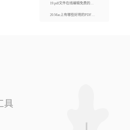
pdf中如何添加文字？
19.pdf文件在线编辑免费的工
具好不好用？怎么编辑内容？
20.Mac上有哪些好用的PDF编
辑软件？如何在Mac上编辑
PDF文件？
工具