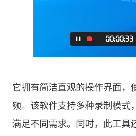
它拥有简洁直观的操作界面，
频。该软件支持多种录制模式
满足不同需求。同时，此工具