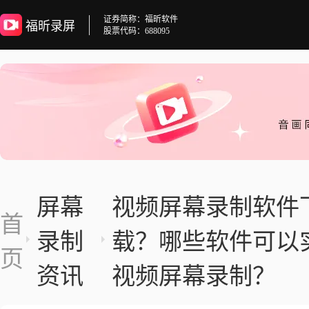
证券简称：福昕软件
福昕录屏
股票代码：688095
屏幕
视频屏幕录制软件
首
录制
载？哪些软件可以
页
资讯
视频屏幕录制？