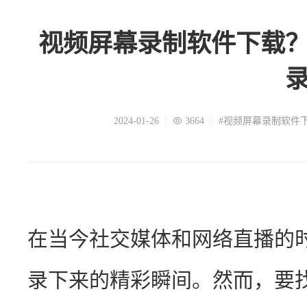
视频屏幕录制软件下载
2024-01-26
3664
#视频屏幕录制软件
在当今社交媒体和网络直播的
录下来的精彩瞬间。然而，要