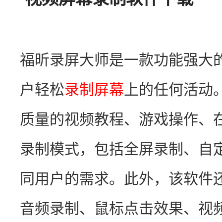
福昕录屏大师是一款功能强大
户轻松
录制屏幕
上的任何活动
质量的视频教程、游戏操作、
录制模式，包括全屏录制、自
同用户的需求。此外，该软件
音频录制、鼠标点击效果、视