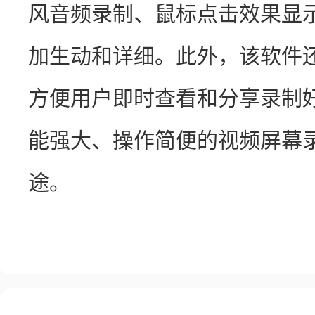
风音频录制、鼠标点击效果显
加生动和详细。此外，该软件
方便用户即时查看和分享录制
能强大、操作简便的视频屏幕
途。