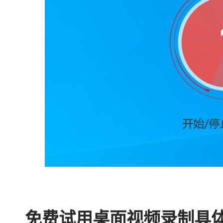
免费试用桌面视频录制具体