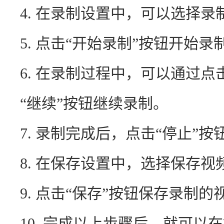
4. 在录制设置中，可以选择
5. 点击“开始录制”按钮开始录
6. 在录制过程中，可以通过点
“继续”按钮继续录制。
7. 录制完成后，点击“停止”
8. 在保存设置中，选择保存
9. 点击“保存”按钮保存录制的
10. 完成以上步骤后，就可