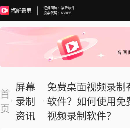
证券简称：福昕软件
福昕录屏
股票代码：688095
屏幕
免费桌面视频录制
首
录制
软件？如何使用免
页
资讯
视频录制软件？