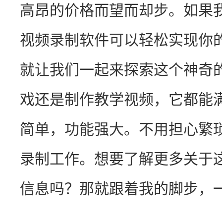
高昂的价格而望而却步。如果
视频录制软件可以轻松实现你
就让我们一起来探索这个神奇
戏还是制作教学视频，它都能
简单，功能强大。不用担心繁
录制工作。想要了解更多关于
信息吗？那就跟着我的脚步，