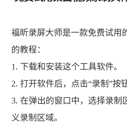
福昕录屏大师是一款免费试用
的教程：
1. 下载和安装这个工具软件。
2. 打开软件后，点击“录制”按
3. 在弹出的窗口中，选择录
义录制区域。