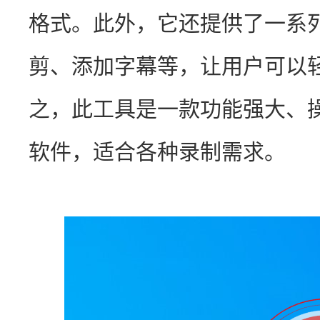
格式。此外，它还提供了一系
剪、添加字幕等，让用户可以
之，此工具是一款功能强大、
软件，适合各种录制需求。