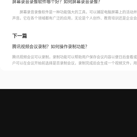
屏幕录音录像软件哪个好？如何屏幕录音录像？
屏幕录音录像软件是一种功能强大的工具，可以捕捉电脑屏幕上的活动并
声音。它在各个领域都有广泛的应用，无论是个人创作、教育培训还是企业会
以通过屏幕录音录像软件来记录和分享重要的信息和内容。那
下一篇
腾讯视频会议录制？如何操作录制功能？
腾讯视频会议可以录制，录制功能可以帮助用户保存会议内容以便日后查看或
户可以在会议开始前选择是否录制会议，录制完成后会生成一个视频文件，用
腾讯视频会议的云端存储空间中查看和下载录制的视频。需要注意的是，录制
需要额外的存储空间和费用，用户需要根据自己的需求选择是否开启录制功能
频会议录制福昕录屏大师是一款专业的屏幕录制软件，可以帮助用户录制高质
会议内容。用户可以轻松地录制视频