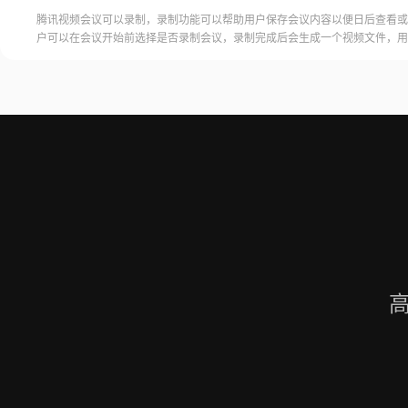
腾讯视频会议可以录制，录制功能可以帮助用户保存会议内容以便日后查看或
户可以在会议开始前选择是否录制会议，录制完成后会生成一个视频文件，用
腾讯视频会议的云端存储空间中查看和下载录制的视频。需要注意的是，录制
需要额外的存储空间和费用，用户需要根据自己的需求选择是否开启录制功能
频会议录制福昕录屏大师是一款专业的屏幕录制软件，可以帮助用户录制高质
会议内容。用户可以轻松地录制视频
高