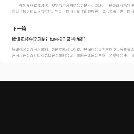
在如今多媒体时代，视觉与声音的结合更是不可或缺，于是录屏剪辑软件
得到了极大的认识与推广。它既可以用于制作视频教程、演示文稿，也可以用
人短视频，录制游戏过程等等。但是市场上的录屏剪辑软件有很
下一篇
腾讯视频会议录制？如何操作录制功能？
腾讯视频会议可以录制，录制功能可以帮助用户保存会议内容以便日后查看或
户可以在会议开始前选择是否录制会议，录制完成后会生成一个视频文件，用
腾讯视频会议的云端存储空间中查看和下载录制的视频。需要注意的是，录制
需要额外的存储空间和费用，用户需要根据自己的需求选择是否开启录制功能
频会议录制福昕录屏大师是一款专业的屏幕录制软件，可以帮助用户录制高质
会议内容。用户可以轻松地录制视频