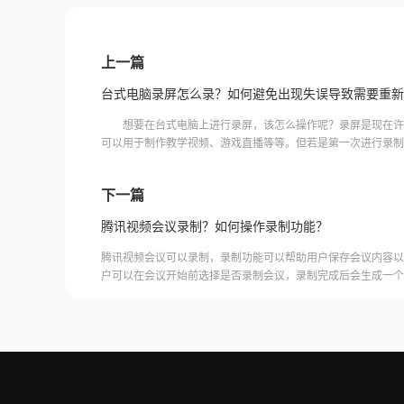
上一篇
台式电脑录屏怎么录？如何避免出现失误导致需要重新
想要在台式电脑上进行录屏，该怎么操作呢？录屏是现在许
可以用于制作教学视频、游戏直播等等。但若是第一次进行录制
么，台式电脑录屏怎么录制屏幕呢？在录制过程中，如何避免出
下一篇
腾讯视频会议录制？如何操作录制功能？
腾讯视频会议可以录制，录制功能可以帮助用户保存会议内容以
户可以在会议开始前选择是否录制会议，录制完成后会生成一个
腾讯视频会议的云端存储空间中查看和下载录制的视频。需要注
需要额外的存储空间和费用，用户需要根据自己的需求选择是否
频会议录制福昕录屏大师是一款专业的屏幕录制软件，可以帮助
会议内容。用户可以轻松地录制视频