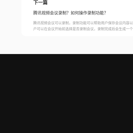
下一篇
腾讯视频会议录制？如何操作录制功能？
腾讯视频会议可以录制，录制功能可以帮助用户保存会议内容以
户可以在会议开始前选择是否录制会议，录制完成后会生成一个
腾讯视频会议的云端存储空间中查看和下载录制的视频。需要注
需要额外的存储空间和费用，用户需要根据自己的需求选择是否
频会议录制福昕录屏大师是一款专业的屏幕录制软件，可以帮助
会议内容。用户可以轻松地录制视频