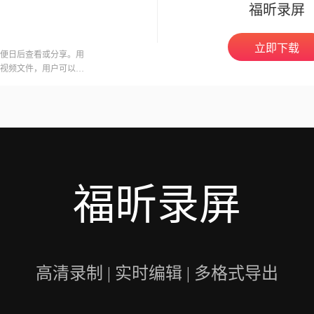
福昕录屏
立即下载
便日后查看或分享。用
视频文件，用户可以在
意的是，录制会议可能
开启录制功能。福昕视
用户录制高质量的视频
福昕录屏
高清录制 | 实时编辑 | 多格式导出