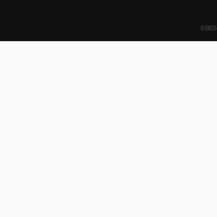
©2025 