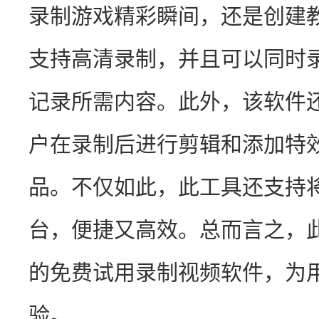
录制游戏精彩瞬间，还是创建
支持高清录制，并且可以同时
记录所需内容。此外，该软件
户在录制后进行剪辑和添加特
品。不仅如此，此工具还支持
台，便捷又高效。总而言之，
的免费试用录制视频软件，为
验。