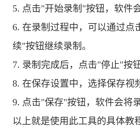
5. 点击"开始录制"按钮，软
6. 在录制过程中，可以通过点
续"按钮继续录制。
7. 录制完成后，点击"停止"
8. 在保存设置中，选择保存
9. 点击"保存"按钮，软件会
以上就是使用此工具的具体教