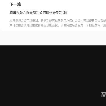
下一篇
腾讯视频会议录制？如何操作录制功能？
腾讯视频会议可以录制，录制功能可以帮助用户保存会议内容以便日后查看或
户可以在会议开始前选择是否录制会议，录制完成后会生成一个视频文件，用
腾讯视频会议的云端存储空间中查看和下载录制的视频。需要注意的是，录制
需要额外的存储空间和费用，用户需要根据自己的需求选择是否开启录制功能
频会议录制福昕录屏大师是一款专业的屏幕录制软件，可以帮助用户录制高质
会议内容。用户可以轻松地录制视频
高