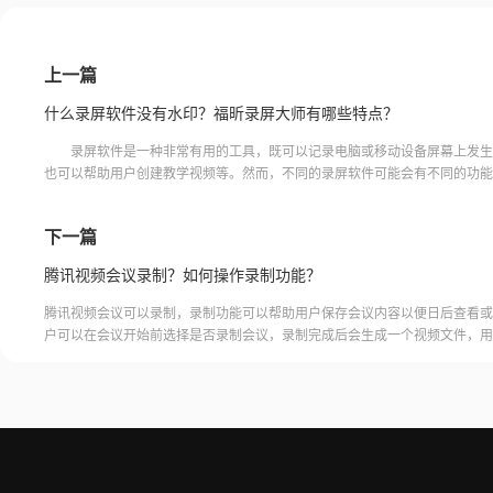
上一篇
什么录屏软件没有水印？福昕录屏大师有哪些特点？
录屏软件是一种非常有用的工具，既可以记录电脑或移动设备屏幕上发生
也可以帮助用户创建教学视频等。然而，不同的录屏软件可能会有不同的功能
其中有些软件会在录屏过程中自动添加水印。我们将在本文中探
下一篇
腾讯视频会议录制？如何操作录制功能？
腾讯视频会议可以录制，录制功能可以帮助用户保存会议内容以便日后查看或
户可以在会议开始前选择是否录制会议，录制完成后会生成一个视频文件，用
腾讯视频会议的云端存储空间中查看和下载录制的视频。需要注意的是，录制
需要额外的存储空间和费用，用户需要根据自己的需求选择是否开启录制功能
频会议录制福昕录屏大师是一款专业的屏幕录制软件，可以帮助用户录制高质
会议内容。用户可以轻松地录制视频