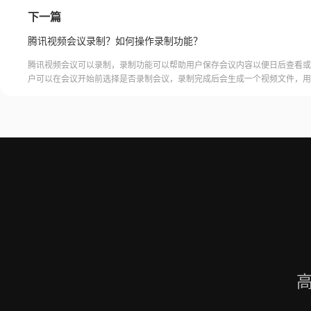
下一篇
腾讯视频会议录制？如何操作录制功能？
腾讯视频会议可以录制，录制功能可以帮助用户保存会议内容以便日后查看或
户可以在会议开始前选择是否录制会议，录制完成后会生成一个视频文件，用
腾讯视频会议的云端存储空间中查看和下载录制的视频。需要注意的是，录制
需要额外的存储空间和费用，用户需要根据自己的需求选择是否开启录制功能
频会议录制福昕录屏大师是一款专业的屏幕录制软件，可以帮助用户录制高质
会议内容。用户可以轻松地录制视频
高